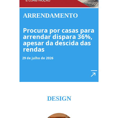
ARRENDAMENTO
Procura por casas para
arrendar dispara 36%,
apesar da descida das
rendas
29 de julho de 2026
DESIGN