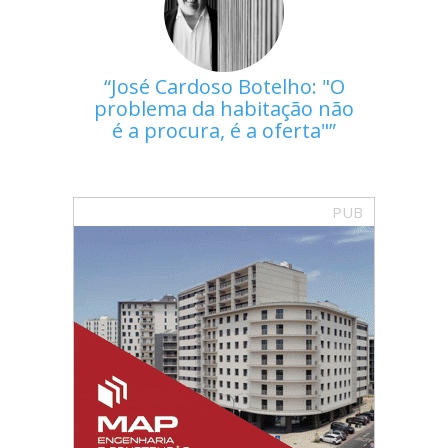
José Cardoso Botelho: "O
problema da habitação não
é a procura, é a oferta"
PUB