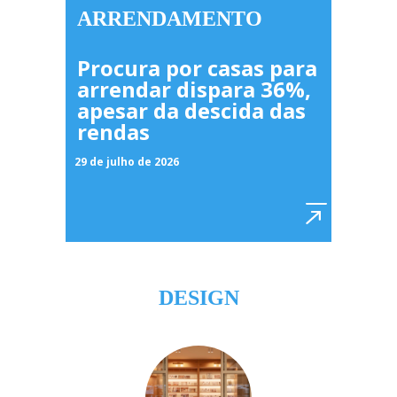
ARRENDAMENTO
Procura por casas para
arrendar dispara 36%,
apesar da descida das
rendas
29 de julho de 2026
DESIGN