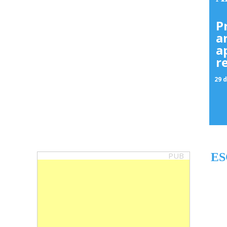
P
a
a
r
29 d
PUB
ES