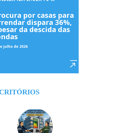
rocura por casas para
rrendar dispara 36%,
pesar da descida das
endas
e julho de 2026
CRITÓRIOS