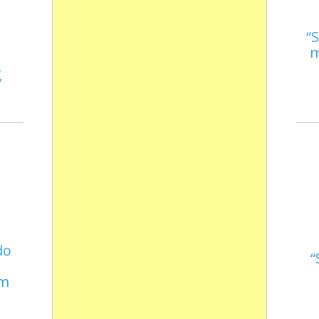
S
m
s
do
em