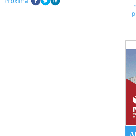
Próxima
p
A