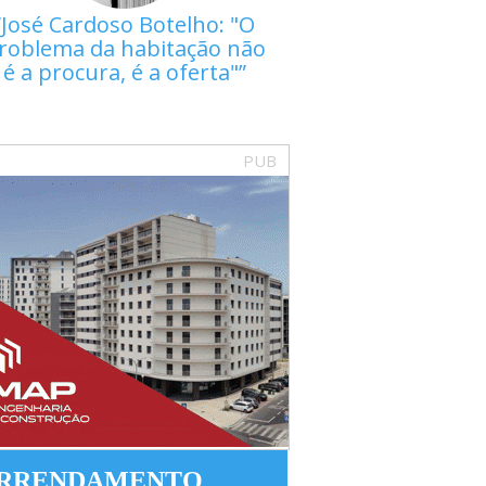
José Cardoso Botelho: "O
roblema da habitação não
é a procura, é a oferta"
PUB
RRENDAMENTO