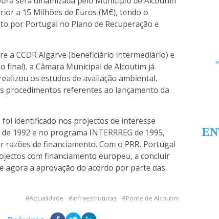
bra será dinamizada pelo Município de Alcoutim
ior a 15 Milhões de Euros (M€), tendo o
ito por Portugal no Plano de Recuperação e
re a CCDR Algarve (beneficiário intermediário) e
io final), a Câmara Municipal de Alcoutim já
realizou os estudos de avaliação ambiental,
 procedimentos referentes ao lançamento da
foi identificado nos projectos de interesse
EN
 de 1992 e no programa INTERRREG de 1995,
r razões de financiamento. Com o PRR, Portugal
ojectos com financiamento europeu, a concluir
se agora a aprovação do acordo por parte das
Actualidade
infraestruturas
Ponte de Alcoutim