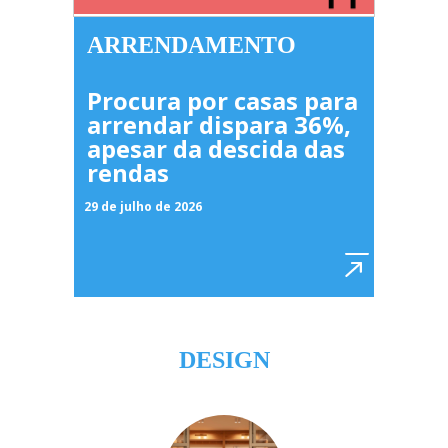
ARRENDAMENTO
Procura por casas para
arrendar dispara 36%,
apesar da descida das
rendas
29 de julho de 2026
DESIGN