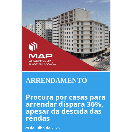
ARRENDAMENTO
Procura por casas para
arrendar dispara 36%,
apesar da descida das
rendas
29 de julho de 2026