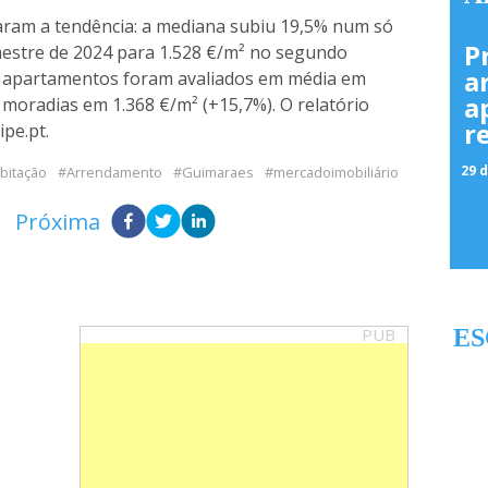
aram a tendência: a mediana subiu 19,5% num só
P
estre de 2024 para 1.528 €/m² no segundo
a
os apartamentos foram avaliados em média em
a
moradias em 1.368 €/m² (+15,7%). O relatório
r
pe.pt.
29 d
bitação
Arrendamento
Guimaraes
mercadoimobiliário
Próxima
PUB
ES