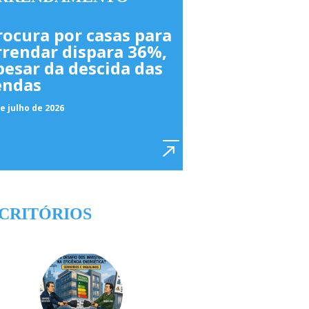
rocura por casas para
rrendar dispara 36%,
pesar da descida das
endas
e julho de 2026
CRITÓRIOS