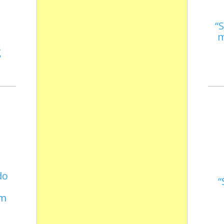
S
m
s
do
em