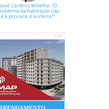
José Cardoso Botelho: "O
roblema da habitação não
é a procura, é a oferta"
PUB
RRENDAMENTO