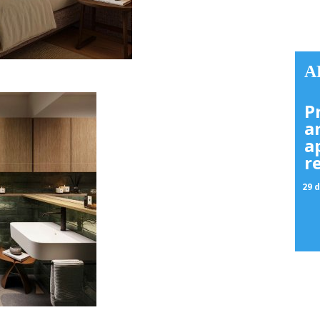
A
P
a
a
r
29 d