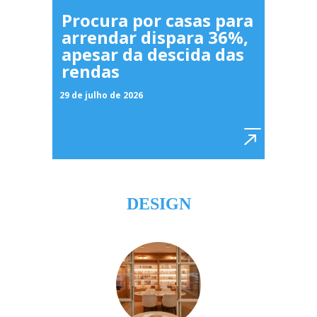
Procura por casas para
arrendar dispara 36%,
apesar da descida das
rendas
29 de julho de 2026
DESIGN