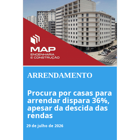
ARRENDAMENTO
Procura por casas para
arrendar dispara 36%,
apesar da descida das
rendas
29 de julho de 2026