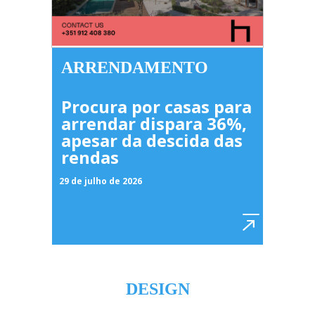
ARRENDAMENTO
Procura por casas para
arrendar dispara 36%,
apesar da descida das
rendas
29 de julho de 2026
DESIGN