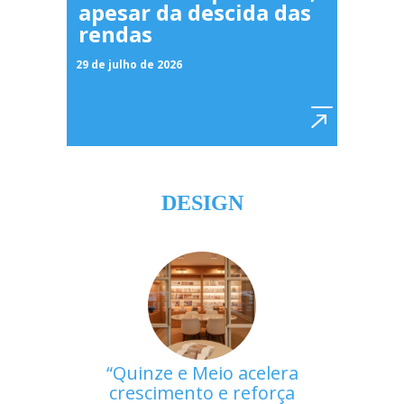
apesar da descida das
rendas
29 de julho de 2026
DESIGN
Quinze e Meio acelera
crescimento e reforça