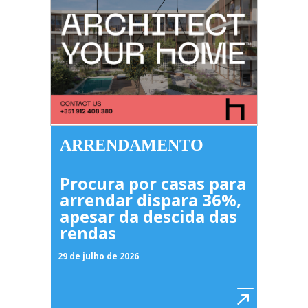
ARRENDAMENTO
Procura por casas para
arrendar dispara 36%,
apesar da descida das
rendas
29 de julho de 2026