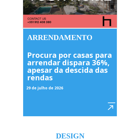
ARRENDAMENTO
Procura por casas para
arrendar dispara 36%,
apesar da descida das
rendas
29 de julho de 2026
DESIGN