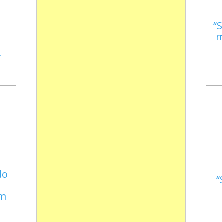
S
m
s
do
em