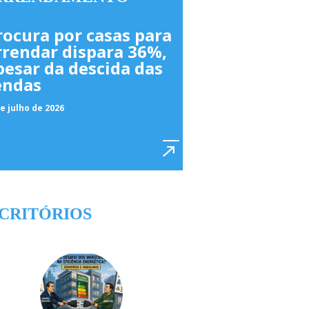
rocura por casas para
rrendar dispara 36%,
pesar da descida das
endas
e julho de 2026
CRITÓRIOS