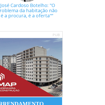
José Cardoso Botelho: "O
roblema da habitação não
é a procura, é a oferta"
PUB
RRENDAMENTO