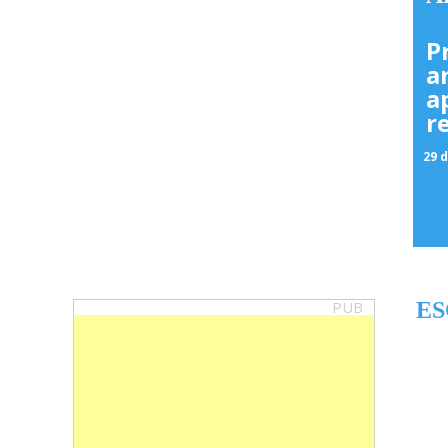
P
a
a
r
29 d
PUB
ES