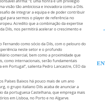
ponsável afirma: “É uma honra e um privilégio
a visão tão ambiciosa e inovadora como a Dils.
afio de integrar a equipa e de poder contribuir
gal para sermos o player de referência no
uropeu. Acredito que a combinação da expertise
a Dils, nos permitirá acelerar o crescimento e
 o Fernando como sócio da Dils, com o pelouro do
experiência neste setor e o profundo
iliário comercial, bem como a proximidade que
is, como internacionais, serão fundamentais
EN
a em Portugal”, salienta Pedro Lancastre, CEO da
nos Países Baixos há pouco mais de um ano
rg, o grupo italiano Dils acaba de anunciar a
ção da portuguesa Castelhana, que emprega mais
tórios em Lisboa, no Porto e no Algarve.