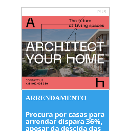
PUB
ARRENDAMENTO
Procura por casas para
arrendar dispara 36%,
apesar da descida das