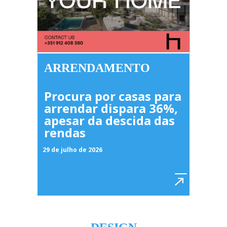
ARRENDAMENTO
Procura por casas para
arrendar dispara 36%,
apesar da descida das
rendas
29 de julho de 2026