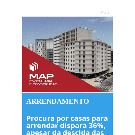
PUB
ARRENDAMENTO
Procura por casas para
arrendar dispara 36%,
apesar da descida das