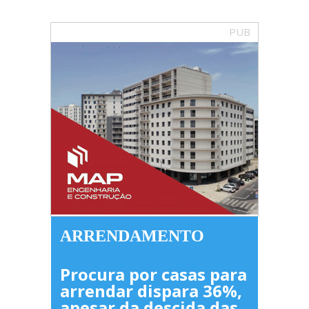
PUB
ARRENDAMENTO
Procura por casas para
arrendar dispara 36%,
apesar da descida das