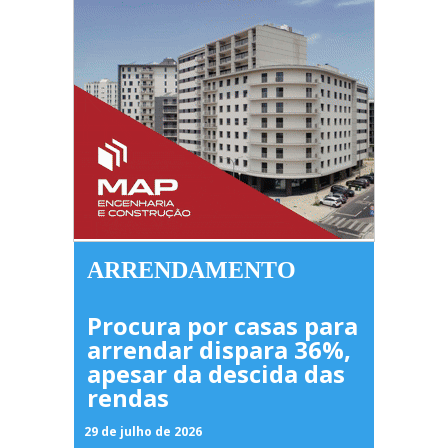
ARRENDAMENTO
Procura por casas para
arrendar dispara 36%,
apesar da descida das
rendas
29 de julho de 2026