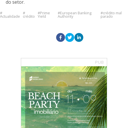
do setor.
Prime
European Banking
crédito mal
Actualidade
crédito
Yield
Authority
parado
PUB