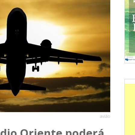
avião
édio Oriente poderá