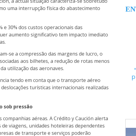
ión, a actual situação caracteriza-se sobretudo
mo uma interrupção física do abastecimento
EN
% e 30% dos custos operacionais das
uer aumento significativo tem impacto imediato
as.
ram-se a compressão das margens de lucro, o
sociadas aos bilhetes, a redução de rotas menos
da utilização das aeronaves.
p
ância tendo em conta que o transporte aéreo
 deslocações turísticas internacionais realizadas
o sob pressão
às companhias aéreas. A Crédito y Caución alerta
s de viagens, unidades hoteleiras dependentes
mpresas de transporte e serviços poderão