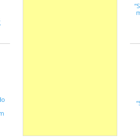
S
m
s
do
em