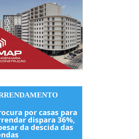
RRENDAMENTO
rocura por casas para
rrendar dispara 36%,
pesar da descida das
endas