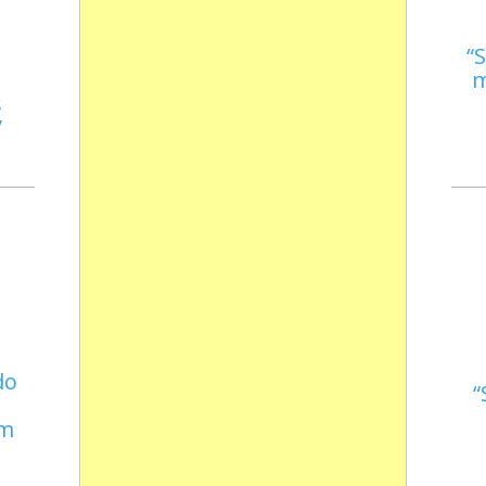
S
m
s
do
em