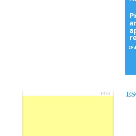
P
a
a
r
29 d
PUB
ES