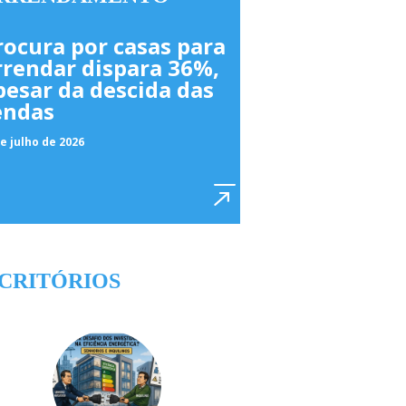
rocura por casas para
rrendar dispara 36%,
pesar da descida das
endas
e julho de 2026
CRITÓRIOS