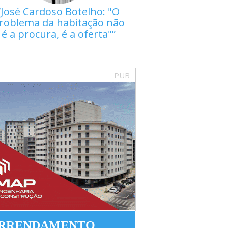
José Cardoso Botelho: "O
roblema da habitação não
é a procura, é a oferta"
PUB
RRENDAMENTO