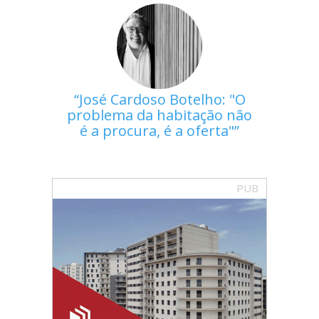
José Cardoso Botelho: "O
problema da habitação não
é a procura, é a oferta"
PUB