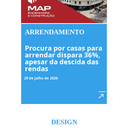
ARRENDAMENTO
Procura por casas para
arrendar dispara 36%,
apesar da descida das
rendas
29 de julho de 2026
DESIGN