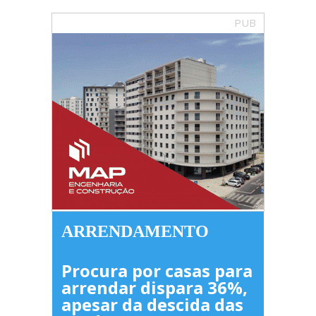
PUB
ARRENDAMENTO
Procura por casas para
arrendar dispara 36%,
apesar da descida das