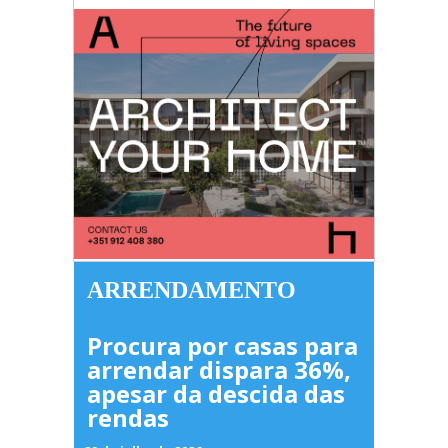
ARRENDAMENTO
Procura por casas para
arrendar dispara 36%,
apesar da descida das
rendas