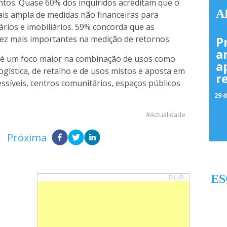
ntos. Quase 60% dos inquiridos acreditam que o
A
is ampla de medidas não financeiras para
iários e imobiliários. 59% concorda que as
vez mais importantes na medição de retornos.
P
a
a é um foco maior na combinação de usos como
a
ogística, de retalho e de usos mistos e aposta em
r
essíveis, centros comunitários, espaços públicos
29 d
Actualidade
Próxima
PUB
ES