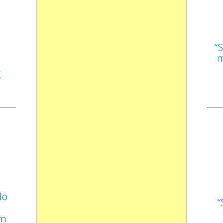
S
m
s
do
em