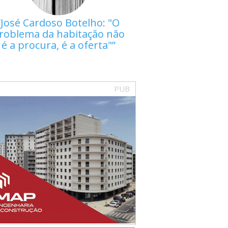
José Cardoso Botelho: "O
roblema da habitação não
é a procura, é a oferta"
PUB