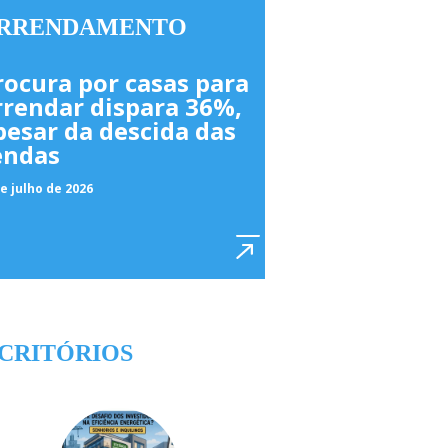
RRENDAMENTO
rocura por casas para
rrendar dispara 36%,
pesar da descida das
endas
e julho de 2026
CRITÓRIOS