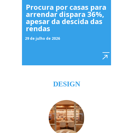
Procura por casas para
arrendar dispara 36%,
apesar da descida das
rendas
29 de julho de 2026
DESIGN