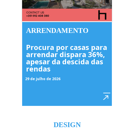
ARRENDAMENTO
Procura por casas para
arrendar dispara 36%,
apesar da descida das
rendas
29 de julho de 2026
DESIGN