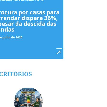
rocura por casas para
rrendar dispara 36%,
pesar da descida das
endas
e julho de 2026
CRITÓRIOS