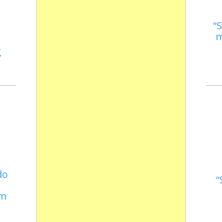
S
m
s
do
em