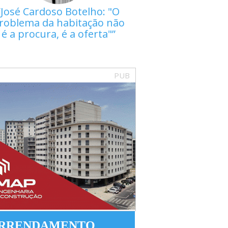
José Cardoso Botelho: "O
roblema da habitação não
é a procura, é a oferta"
PUB
RRENDAMENTO