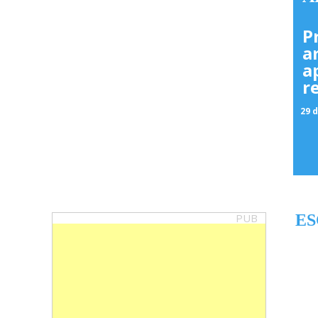
P
a
a
r
29 d
PUB
ES