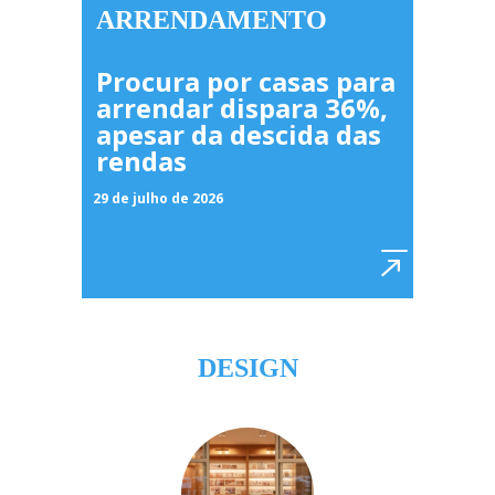
ARRENDAMENTO
Procura por casas para
arrendar dispara 36%,
apesar da descida das
rendas
29 de julho de 2026
DESIGN