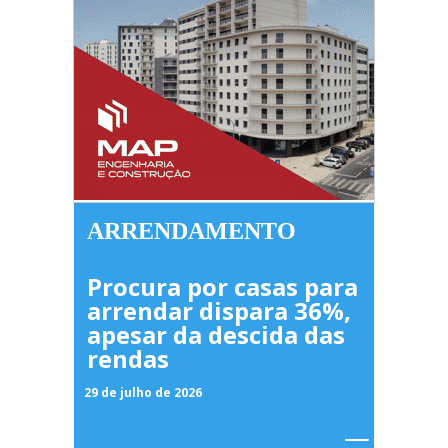
ARRENDAMENTO
Procura por casas para
arrendar dispara 36%,
apesar da descida das
rendas
29 de julho de 2026