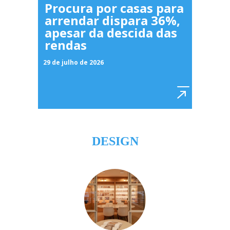
Procura por casas para
arrendar dispara 36%,
apesar da descida das
rendas
29 de julho de 2026
DESIGN