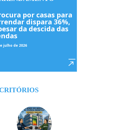
rocura por casas para
rrendar dispara 36%,
pesar da descida das
endas
e julho de 2026
CRITÓRIOS