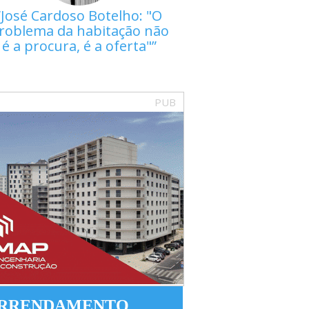
José Cardoso Botelho: "O
roblema da habitação não
é a procura, é a oferta"
PUB
RRENDAMENTO