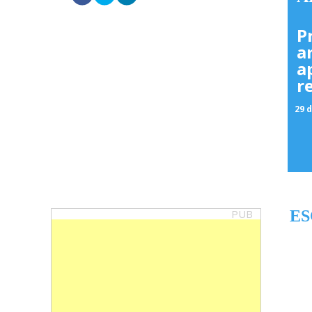
P
a
a
r
29 d
PUB
ES