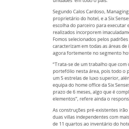
unidades em todo o país.
Segundo Calos Cardoso, Managing D
proprietário do hotel, e a Six Sens
escolha do parceiro para executar e
realizados incorporem imaculadamen
Fomos selecionados pelos padrões 
caracterizam em todas as áreas de 
agora fortemente no segmento hot
“Trata-se de um trabalho que com c
portefólio nesta área, pois todo o
um 5 estrelas de luxo superior, alé
equipa do home office da Six Senses
prazo de 6 meses, algo que é compl
elementos”, refere ainda o responsá
As construções pré-existentes irã
duas villas independentes com mai
de 11 quartos ao inventário do hote