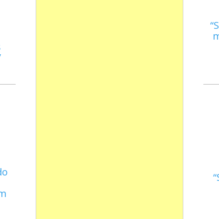
S
m
s
do
em