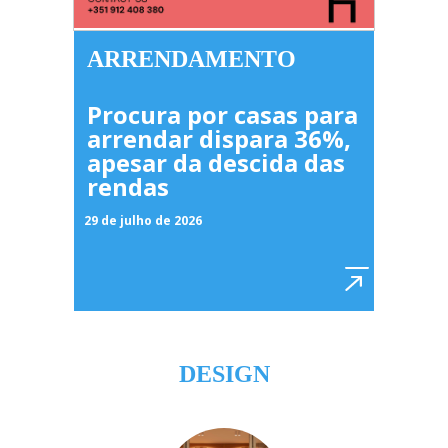
ARRENDAMENTO
Procura por casas para
arrendar dispara 36%,
apesar da descida das
rendas
29 de julho de 2026
DESIGN