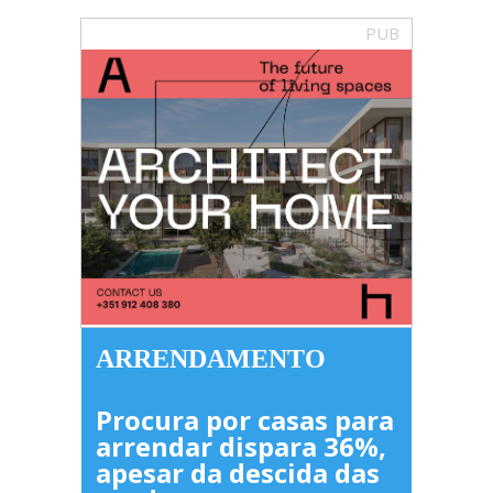
PUB
ARRENDAMENTO
Procura por casas para
arrendar dispara 36%,
apesar da descida das