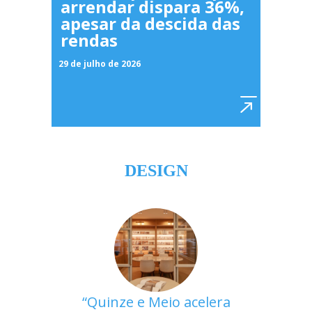
arrendar dispara 36%,
apesar da descida das
rendas
29 de julho de 2026
DESIGN
Quinze e Meio acelera