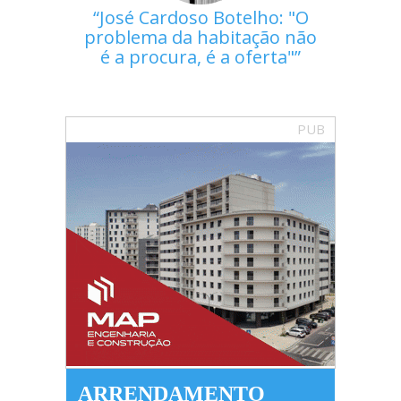
José Cardoso Botelho: "O
problema da habitação não
é a procura, é a oferta"
PUB
ARRENDAMENTO