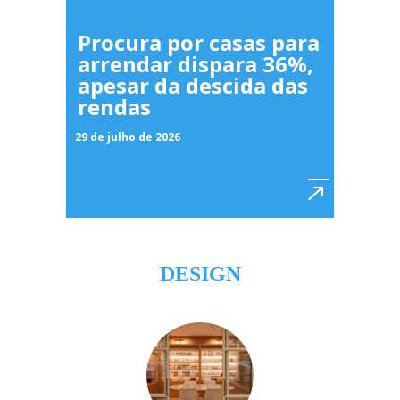
Procura por casas para
arrendar dispara 36%,
apesar da descida das
rendas
29 de julho de 2026
DESIGN