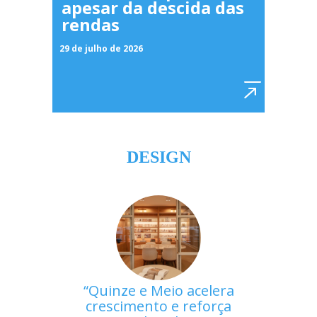
apesar da descida das
rendas
29 de julho de 2026
DESIGN
Quinze e Meio acelera
crescimento e reforça