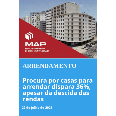
ARRENDAMENTO
Procura por casas para
arrendar dispara 36%,
apesar da descida das
rendas
29 de julho de 2026