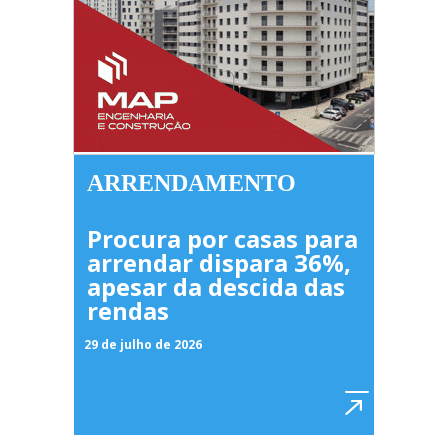
ARRENDAMENTO
Procura por casas para
arrendar dispara 36%,
apesar da descida das
rendas
29 de julho de 2026