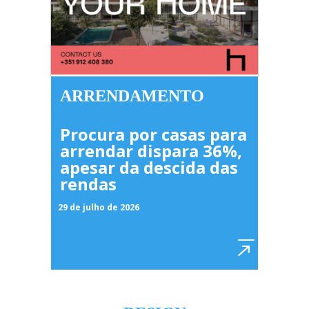
ARRENDAMENTO
Procura por casas para
arrendar dispara 36%,
apesar da descida das
rendas
29 de julho de 2026