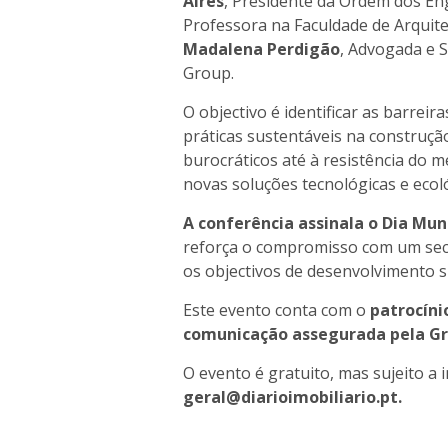
Aires
, Presidente da Ordem dos En
Professora na Faculdade de Arquite
Madalena Perdigão
, Advogada e 
Group.
O objectivo é identificar as barreir
práticas sustentáveis na construção
burocráticos até à resistência do 
novas soluções tecnológicas e ecol
A conferência assinala o Dia Mu
reforça o compromisso com um sect
os objectivos de desenvolvimento s
Este evento conta com o
patrocíni
comunicação assegurada pela G
O evento é gratuito, mas sujeito a 
geral@diarioimobiliario.pt.