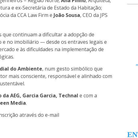
genheiros – Região Norte;
Ana Pinho
, Arquiteta,
tura e ex-Secretária de Estado da Habitação;
Sócia da CCA Law Firm e
João Sousa
, CEO da JPS
as que continuam a dificultar a adopção de
 e no imobiliário — desde os entraves legais e
mercado e às dificuldades na implementação de
ógicas.
ndial do Ambiente
, num gesto simbólico que
or mais consciente, responsável e alinhado com
ustentável.
o da AEG, Garcia Garcia, Technal
e com a
reen Media
.
inscrição através do e-mail
EN