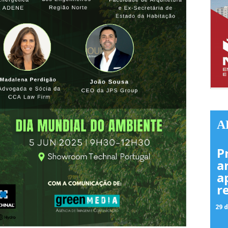
A
P
a
a
r
29 d