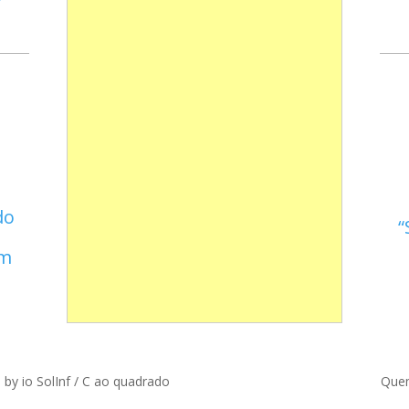
do
em
d by
io SolInf
/
C ao quadrado
Que