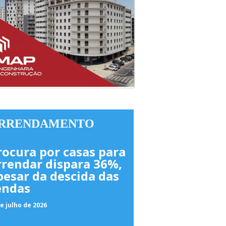
RRENDAMENTO
rocura por casas para
rrendar dispara 36%,
pesar da descida das
endas
e julho de 2026