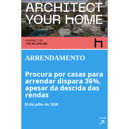
ARRENDAMENTO
Procura por casas para
arrendar dispara 36%,
apesar da descida das
rendas
29 de julho de 2026