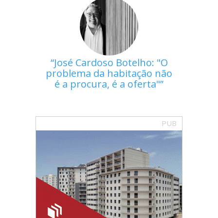
José Cardoso Botelho: "O
problema da habitação não
é a procura, é a oferta"
PUB