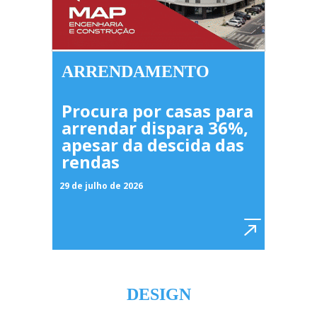
ARRENDAMENTO
Procura por casas para
arrendar dispara 36%,
apesar da descida das
rendas
29 de julho de 2026
DESIGN