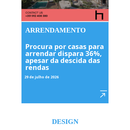
ARRENDAMENTO
Procura por casas para
arrendar dispara 36%,
apesar da descida das
rendas
29 de julho de 2026
DESIGN