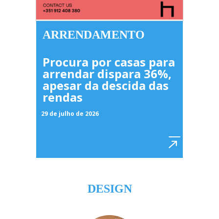
ARRENDAMENTO
Procura por casas para
arrendar dispara 36%,
apesar da descida das
rendas
29 de julho de 2026
DESIGN