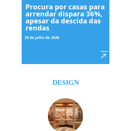
Procura por casas para
arrendar dispara 36%,
apesar da descida das
rendas
29 de julho de 2026
DESIGN