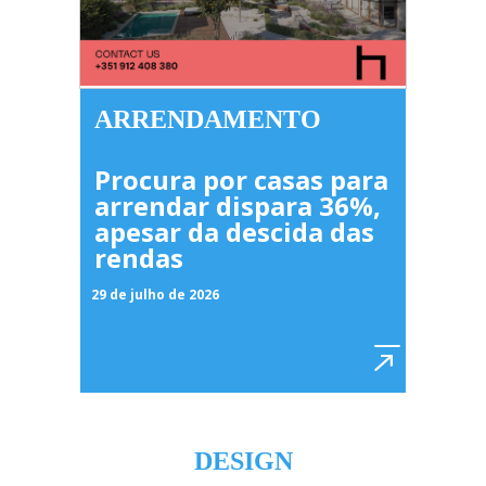
ARRENDAMENTO
Procura por casas para
arrendar dispara 36%,
apesar da descida das
rendas
29 de julho de 2026
DESIGN