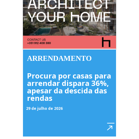
ARRENDAMENTO
Procura por casas para
arrendar dispara 36%,
apesar da descida das
rendas
29 de julho de 2026