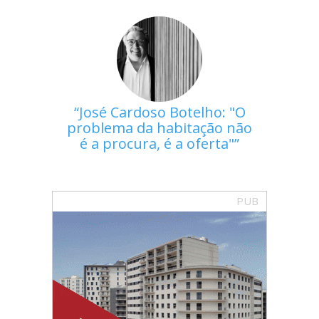
José Cardoso Botelho: "O
problema da habitação não
é a procura, é a oferta"
PUB