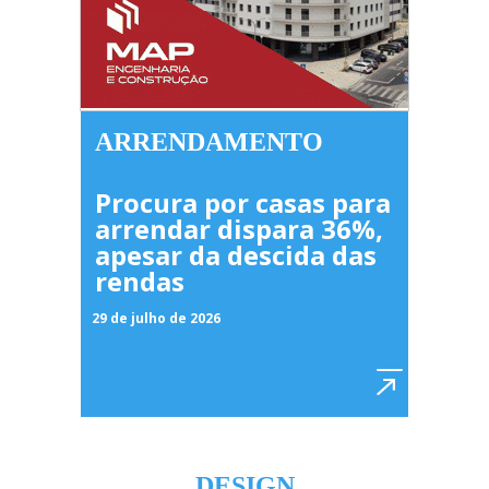
ARRENDAMENTO
Procura por casas para
arrendar dispara 36%,
apesar da descida das
rendas
29 de julho de 2026
DESIGN