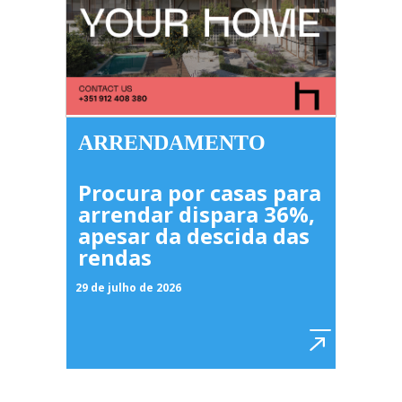
ARRENDAMENTO
Procura por casas para
arrendar dispara 36%,
apesar da descida das
rendas
29 de julho de 2026